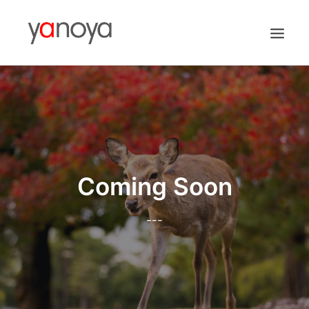
WEB MARKETING
CLOUD SOLUTION
WORKS
BLOGS
Coming Soon
ABOUT
---